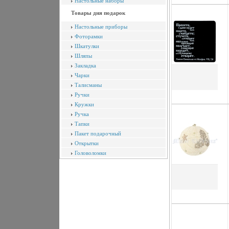
Настольные наборы
Товары дня подарок
Настольные приборы
Фоторамки
Шкатулки
Шляпы
Закладка
Чарки
Талисманы
Ручки
Кружки
Ручка
Тапки
Пакет подарочный
Открытки
Головоломки