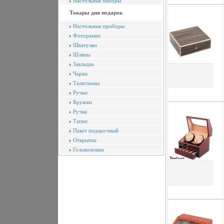
Настольные наборы
Товары дня подарок
Настольные приборы
Фоторамки
Шкатулки
Шляпы
Закладка
Чарки
Талисманы
Ручки
Кружки
Ручка
Тапки
Пакет подарочный
Открытки
Головоломки