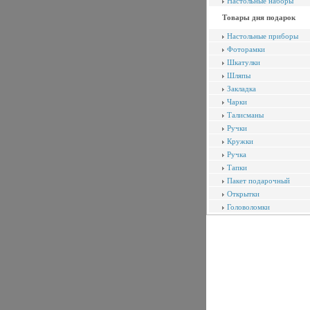
Настольные наборы
Товары дня подарок
Настольные приборы
Фоторамки
Шкатулки
Шляпы
Закладка
Чарки
Талисманы
Ручки
Кружки
Ручка
Тапки
Пакет подарочный
Открытки
Головоломки