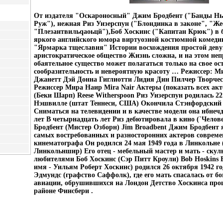
От издателя "Оскароносный" Джим Бродбент ("Банды Н
Руж"), нежная Риз Уизерспун ("Блондинка в законе", "Же
"Плезантвильqаоьцй"),Боб Хоскинс ("Капитан Крюк") в 
яркого английского юмора виртуозной костюмной коме
"Ярмарка тщеславия" Истории восхождения простой дев
аристократическое общество Жизнь сложна, и на этом неп
обаятельное существо может полагаться только на свое ос
сообразительность и невероятную красоту … Режиссер: 
Джанетт Дэй Донна Гиглиотти Лидия Дин Пилчер Творче
Режиссер Мира Наир Mira Nair Актеры (показать всех акт
(Беки Шарп) Reese Witherspoon Риз Уизерспун родилась 22
Нэшвилле (штат Теннеси, США) Окончила Стэнфордский 
Сниматься на телевидении и в качестве модели она нбнечд
лет В четырнадцать лет Риз дебютировала в кино (`Челов
Бродбент (Мистер Озборн) Jim Broadbent Джим Бродбент 
самых востребованных и разносторонних актеров совреме
кинематографа Он родился 24 мая 1949 года в Линкольне 
Линкольншир) Его отец - мебельный мастер и мать - ску
любителями Боб Хоскинс (Сэр Питт Кроули) Bob Hoskins 
имя - Уильям Роберт Хоскинс) родился 26 октября 1942 го
Эдмундс (графство Саффолк), где его мать спасалась от 
авиации, обрушившихся на Лондон Детство Хоскинса про
районе Финсбери .