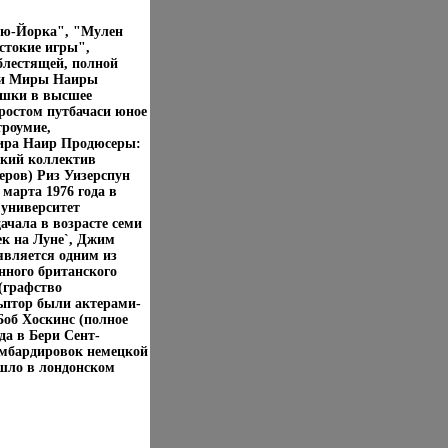
ью-Йорка", "Мулен
стокие игры",
блестящей, полной
дии Миры Наиры
ушки в высшее
ростом путбачаси юное
троумие,
Мира Наир Продюсеры:
ский коллектив
еров) Риз Уизерспун
 марта 1976 года в
университет
ачала в возрасте семи
ек на Луне`, Джим
является одним из
нного британского
(графство
льптор были актерами-
Боб Хоскинс (полное
да в Бери Сент-
бомбардировок немецкой
шло в лондонском