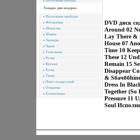
Настольные наборы
Товары дня подарок
Настольные приборы
DVD диск сод
Фоторамки
Шкатулки
Around 02 N
Шляпы
Lay There & 
Закладка
House 07 Ano
Чарки
Time 10 Keep 
Талисманы
These 12 Und
Ручки
Remain 15 Se
Кружки
Disappear C
Ручка
Тапки
& Sбачббhine
Пакет подарочный
Dress In Blac
Открытки
Together (So 
Головоломки
Pressure 11 
Soul Исполни