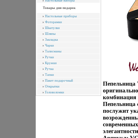
Настольные наборы
Товары дня подарок
Настольные приборы
Фоторамки
Шкатулки
Шляпы
Закладка
Чарки
Талисманы
Ручки
Кружки
Ручка
Тапки
Пакет подарочный
Пепельница 
Открытки
оригинально
Головоломки
комбинация 
Пепельница 
послужит ук
возрожденны
современных 
элегантност
Артикул: VG