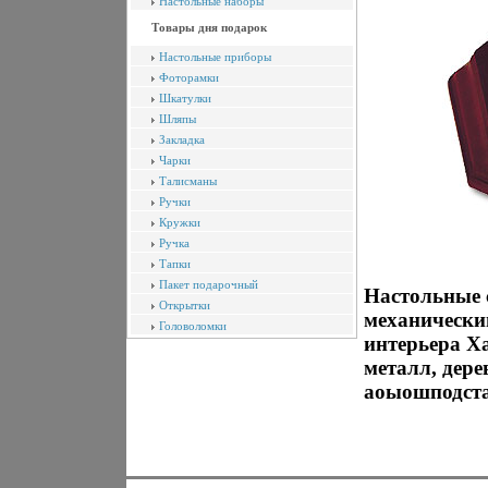
Настольные наборы
Товары дня подарок
Настольные приборы
Фоторамки
Шкатулки
Шляпы
Закладка
Чарки
Талисманы
Ручки
Кружки
Ручка
Тапки
Пакет подарочный
Настольные 
Открытки
механически
Головоломки
интерьера Х
металл, дере
аоыошподстав