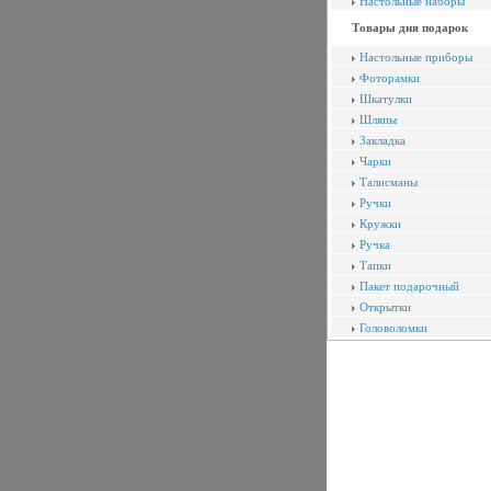
Настольные наборы
Товары дня подарок
Настольные приборы
Фоторамки
Шкатулки
Шляпы
Закладка
Чарки
Талисманы
Ручки
Кружки
Ручка
Тапки
Пакет подарочный
Открытки
Головоломки