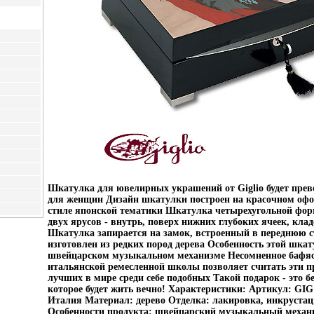
Шкатулка для ювелирных украшений от Giglio будет пре
для женщин Дизайн шкатулки построен на красочном офо
стиле японской тематики Шкатулка четырехугольной фор
двух ярусов - внутрь, поверх нижних глубоких ячеек, кла
Шкатулка запирается на замок, встроенный в переднюю с
изготовлен из редких пород дерева Особенность этой шка
швейцарском музыкальном механизме Несомненное бафяс
итальянской ремесленной школы позволяет считать эти 
лучших в мире среди себе подобных Такой подарок - это бе
которое будет жить вечно! Характеристики: Артикул: GIG
Италия Материал: дерево Отделка: лакировка, инкруста
Особенности продукта: швейцарский музыкальный механ