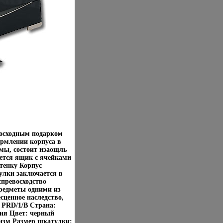
восходным подарком
рмлении корпуса в
мы, состоит изаощль
дется ящик с ячейками
тенку Корпус
тулки заключается в
превосходство
предметы одними из
сценное наследство,
 PRD/1/B Страна:
ция Цвет: черный
изм Размер шкатулки: