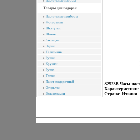
Настольные наборы
Товары дня подарок
Настольные приборы
Фоторамки
Шкатулки
Шляпы
Закладка
Чарки
Талисманы
Ручки
Кружки
Ручка
Тапки
Пакет подарочный
S2523B Часы наст
Открытки
Характеристики: 
Головоломки
Страна: Италия.