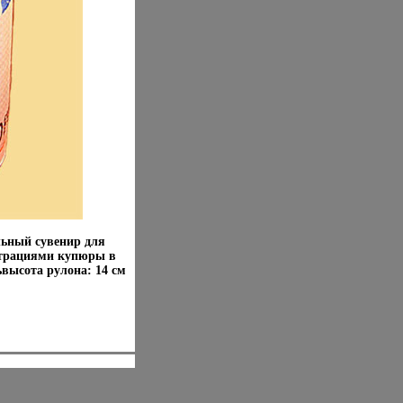
льный сувенир для
страциями купюры в
высота рулона: 14 см