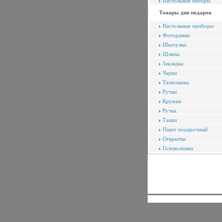
Настольные наборы
Товары дня подарок
Настольные приборы
Фоторамки
Шкатулки
Шляпы
Закладка
Чарки
Талисманы
Ручки
Кружки
Ручка
Тапки
Пакет подарочный
Открытки
Головоломки