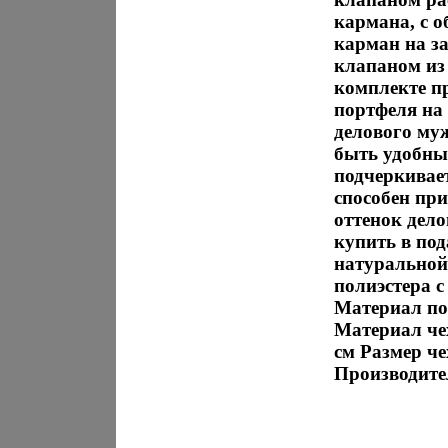
кармана, с 
карман на з
клапаном из
комплекте п
портфеля на
делового му
быть удобны
подчеркивае
способен пр
оттенок дел
купить в по
натуральной
полиэстера 
Материал по
Материал чех
см Размер че
Производител