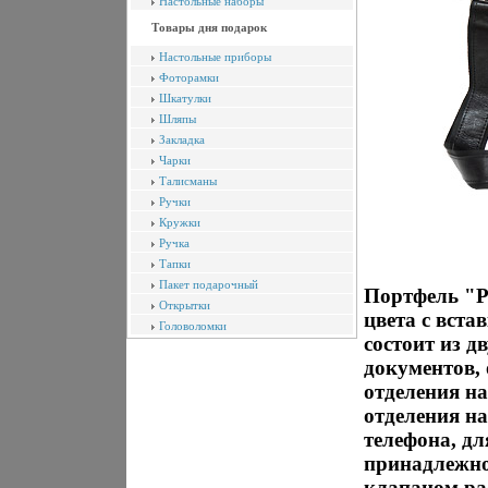
Настольные наборы
Товары дня подарок
Настольные приборы
Фоторамки
Шкатулки
Шляпы
Закладка
Чарки
Талисманы
Ручки
Кружки
Ручка
Тапки
Пакет подарочный
Портфель "P
Открытки
цвета с вст
Головоломки
состоит из д
документов,
отделения н
отделения на
телефона, д
принадлежно
клапаном ра