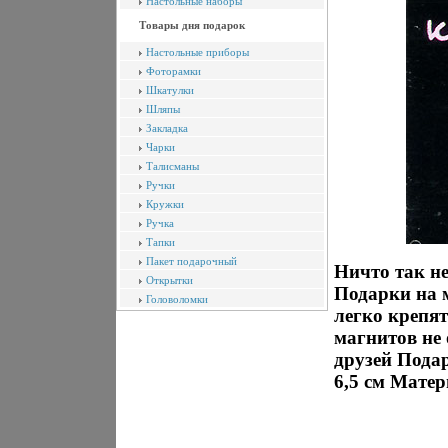
Настольные наборы
Товары дня подарок
Настольные приборы
Фоторамки
Шкатулки
Шляпы
Закладка
Чарки
Талисманы
Ручки
Кружки
Ручка
Тапки
Пакет подарочный
Ничто так не
Открытки
Подарки на 
Головоломки
легко крепя
магнитов не
друзей Подар
6,5 см Матер