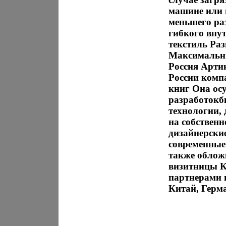
машине или 
меньшего раз
гибкого вну
текстиль Раз
Максимальны
Россия Артик
России комп
книг Она осу
разработокб
технологии, 
на собственн
дизайнерски
современные 
также обложк
визитницы К
партнерами 
Китай, Герма