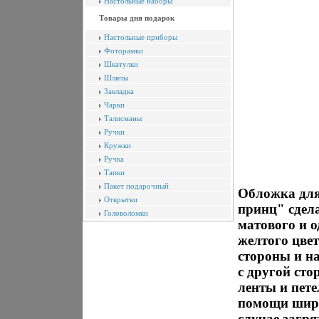
Настольные наборы
Товары дня подарок
Настольные приборы
Фоторамки
Шкатулки
Шляпы
Закладка
Чарки
Талисманы
Ручки
Кружки
Ручка
Тапки
Пакет подарочный
Обложка для
Открытки
принц" сдел
Головоломки
матового и 
желтого цвет
стороны и н
с другой сто
ленты и пет
помощи широ
случае загря