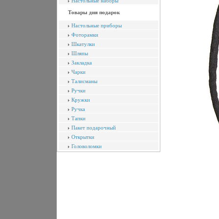
Настольные наборы
Товары дня подарок
Настольные приборы
Фоторамки
Шкатулки
Шляпы
Закладка
Чарки
Талисманы
Ручки
Кружки
Ручка
Тапки
Пакет подарочный
Открытки
Головоломки