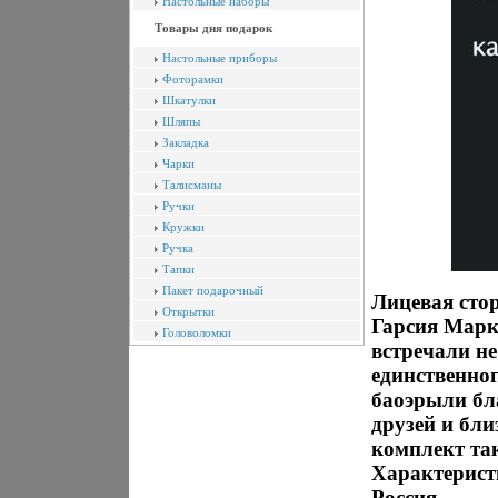
Настольные наборы
Товары дня подарок
Настольные приборы
Фоторамки
Шкатулки
Шляпы
Закладка
Чарки
Талисманы
Ручки
Кружки
Ручка
Тапки
Пакет подарочный
Лицевая сто
Открытки
Гарсия Марк
Головоломки
встречали не
единственног
баоэрыли бл
друзей и бли
комплект та
Характеристи
Россия.