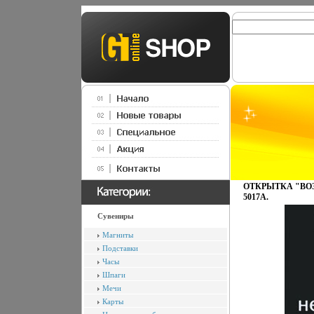
ОТКРЫТКА "ВОЗ
5017A.
Сувениры
Магниты
Подставки
Часы
Шпаги
Мечи
Карты