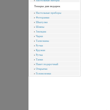
Настольные наборы
Товары дня подарок
Настольные приборы
Фоторамки
Шкатулки
Шляпы
Закладка
Чарки
Талисманы
Ручки
Кружки
Ручка
Тапки
Пакет подарочный
Открытки
Головоломки