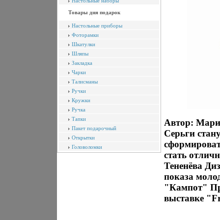
Настольные наборы
Товары дня подарок
Настольные приборы
Фоторамки
Шкатулки
Шляпы
Закладка
Чарки
Талисманы
Ручки
Кружки
Ручка
Тапки
Автор: Мари
Пакет подарочный
Серьги стан
Открытки
сформироват
Головоломки
стать отлич
Тененёва Ди
показа моло
"Кампот" Пр
выставке "Fr