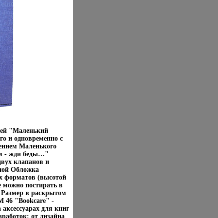
цией "Маленький
го и одновременно с
ением Маленького
м - жди беды…"
двух клапанов и
оной Обложка
х форматов (высотой
ее можно постирать в
 Размер в раскрытом
M 46 "Bookcare" -
 аксессуарах для книг
зработок: от дизайна