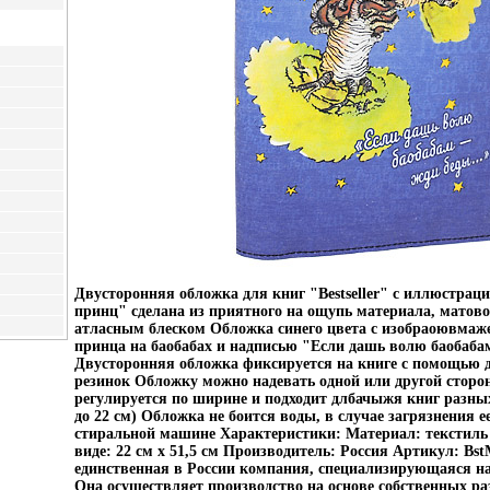
Двусторонняя обложка для книг "Bestseller" с иллюстра
принц" сделана из приятного на ощупь материала, матово
атласным блеском Обложка синего цвета с изобраоювмаж
принца на баобабах и надписью "Если дашь волю баобаба
Двусторонняя обложка фиксируется на книге с помощью 
резинок Обложку можно надевать одной или другой стор
регулируется по ширине и подходит длбачыжя книг разны
до 22 см) Обложка не боится воды, в случае загрязнения 
стиральной машине Характеристики: Материал: текстиль
виде: 22 см х 51,5 см Производитель: Россия Артикул: Bst
единственная в России компания, специализирующаяся на
Она осуществляет производство на основе собственных ра