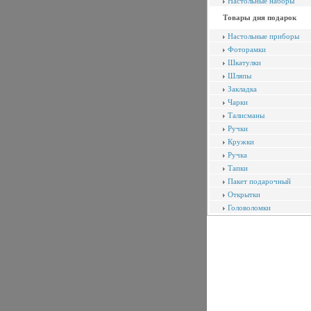
Настольные наборы
Товары дня подарок
Настольные приборы
Фоторамки
Шкатулки
Шляпы
Закладка
Чарки
Талисманы
Ручки
Кружки
Ручка
Тапки
Пакет подарочный
Открытки
Головоломки