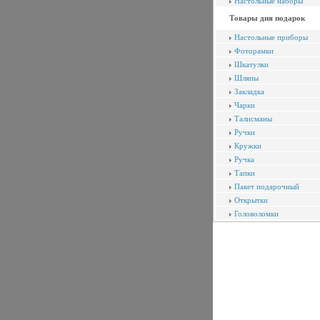
Настольные наборы
Товары дня подарок
Настольные приборы
Фоторамки
Шкатулки
Шляпы
Закладка
Чарки
Талисманы
Ручки
Кружки
Ручка
Тапки
Пакет подарочный
Открытки
Головоломки