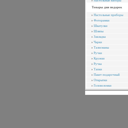
Настольные наборы
Товары дня подарок
Настольные приборы
Фоторамки
Шкатулки
Шляпы
Закладка
Чарки
Талисманы
Ручки
Кружки
Ручка
Тапки
Пакет подарочный
Открытки
Головоломки