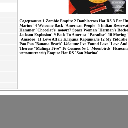
Содержание 1 Zombie Empire 2 Doublecross Hot RS 3 Per U
Marino` 4 Welcome Back `American People` 5 Indian Reservat
Hammer `Chocolat's` аоючт7 Space Woman `Herman's Rocket`
Jackson Explosion` 9 Back To America "Paradise" 10 Moving 
`Amadeo` 11 Love Affair Клаудия Кардинале 12 My Yiddishe
Pao Pao `Banana Beach` 14башие I've Found Love `Love And 
Therese "Malinga Five" 16 Cosmos № 1 `Moonbirds` Исполн
исполнителей) Empire Hot RS `San Marino`.