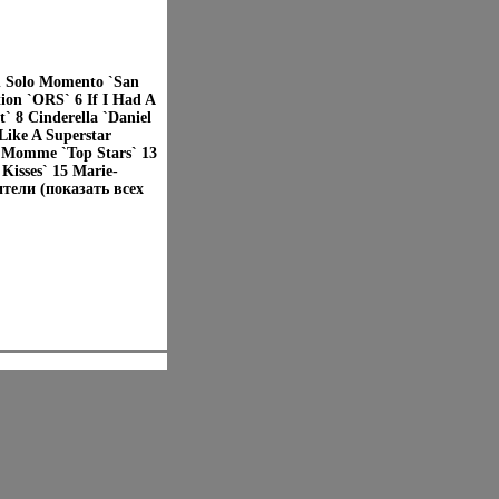
n Solo Momento `San
ion `ORS` 6 If I Had A
 8 Cinderella `Daniel
Like A Superstar
 Momme `Top Stars` 13
Kisses` 15 Marie-
ители (показать всех