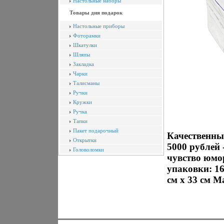
Настольные наборы
Товары дня подарок
Настольные приборы
Фоторамки
Шкатулки
Шляпы
Закладка
Чарки
Талисманы
Ручки
Кружки
Ручка
Тапки
Пакет подарочный
Качественны
Открытки
5000 рублей
Головоломки
чувство юмо
упаковки: 16
см x 33 см М