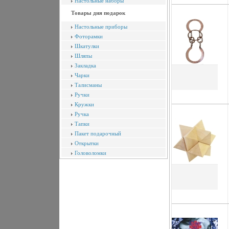
Настольные наборы
Товары дня подарок
Настольные приборы
Фоторамки
Шкатулки
Шляпы
Закладка
Чарки
Талисманы
Ручки
Кружки
Ручка
Тапки
Пакет подарочный
Открытки
Головоломки