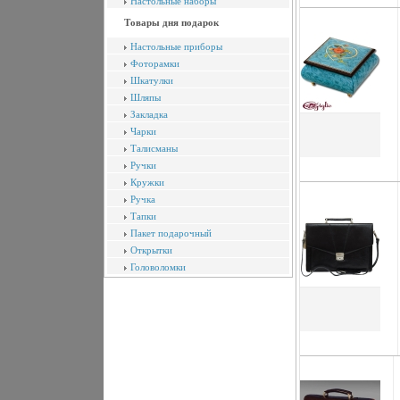
Настольные наборы
Товары дня подарок
Настольные приборы
Фоторамки
Шкатулки
Шляпы
Закладка
Чарки
Талисманы
Ручки
Кружки
Ручка
Тапки
Пакет подарочный
Открытки
Головоломки